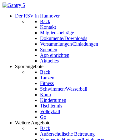
Der RSV in Hannover
Back
Kontakt
Mitgliedsbeiträge
Dokumente/Downloads
Versammlungen/Einladungen
Spenden
App einrichten
Aktuelles
Sportangebote
Back
Tanzen
Fitness
Schwimmen/Wasserball
Kanu
Kinderturnen
Tischtennis
Volleyball
Go
Weitere Angebote
Back
Außerschulische Betreuung
Zimmer in Hannover/Leinhausen