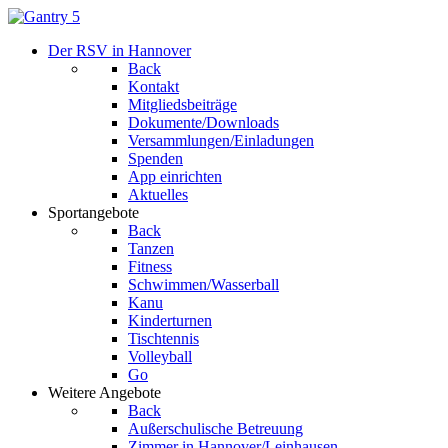
Der RSV in Hannover
Back
Kontakt
Mitgliedsbeiträge
Dokumente/Downloads
Versammlungen/Einladungen
Spenden
App einrichten
Aktuelles
Sportangebote
Back
Tanzen
Fitness
Schwimmen/Wasserball
Kanu
Kinderturnen
Tischtennis
Volleyball
Go
Weitere Angebote
Back
Außerschulische Betreuung
Zimmer in Hannover/Leinhausen